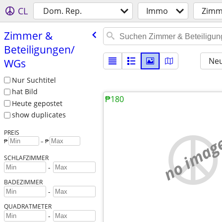
CL
Dom. Rep.
Immo
Zimm
Zimmer &
Beteiligungen/​
Neu
WGs
Nur Suchtitel
hat Bild
₱180
Heute gepostet
show duplicates
PREIS
no imag
₱
– ₱
SCHLAFZIMMER
-
BADEZIMMER
-
QUADRATMETER
-