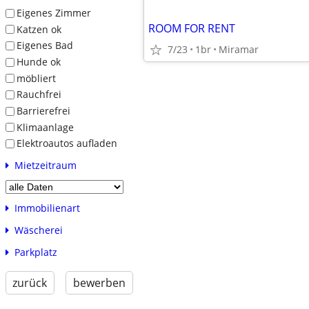
Eigenes Zimmer
ROOM FOR RENT
Katzen ok
Eigenes Bad
7/23
1br
Miramar
Hunde ok
möbliert
Rauchfrei
Barrierefrei
Klimaanlage
Elektroautos aufladen
Mietzeitraum
Immobilienart
Wäscherei
Parkplatz
zurück
bewerben