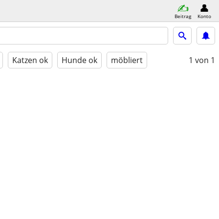
Beitrag
Konto
Katzen ok
Hunde ok
möbliert
1
von 1