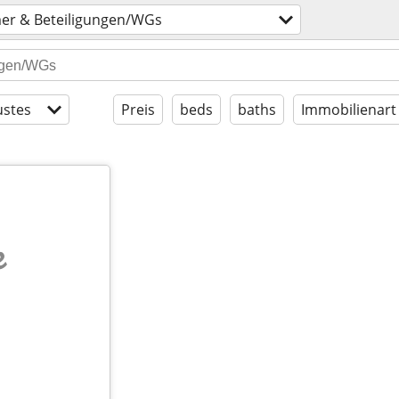
er & Beteiligungen/WGs
stes
Preis
beds
baths
Immobilienart
e