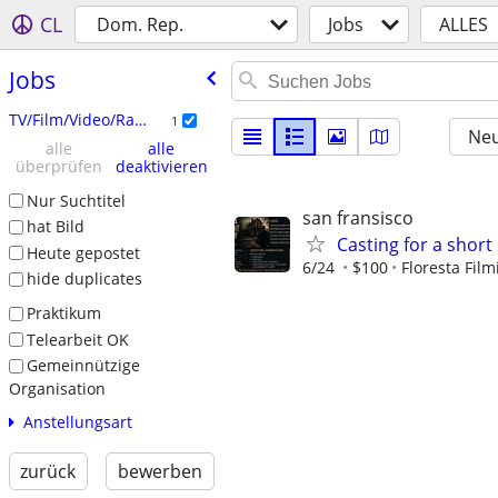
CL
Dom. Rep.
Jobs
ALLES
Jobs
TV/Film/Video/Radio
1
Neu
alle
alle
überprüfen
deaktivieren
Nur Suchtitel
san fransisco
hat Bild
Casting for a short
Heute gepostet
6/24
$100
Floresta Film
hide duplicates
Praktikum
Telearbeit OK
Gemeinnützige
Organisation
Anstellungsart
zurück
bewerben