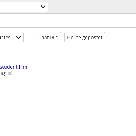
stes
hat Bild
Heute gepostet
 student film
ing