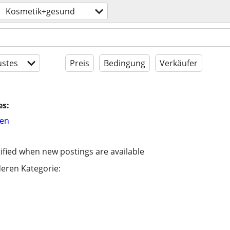
Kosmetik+gesund
stes
Preis
Bedingung
Verkäufer
es:
hen
ified when new postings are available
eren Kategorie: