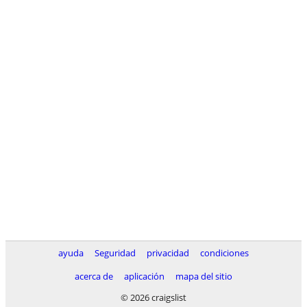
ayuda
Seguridad
privacidad
condiciones
acerca de
aplicación
mapa del sitio
© 2026 craigslist