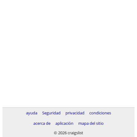
ayuda
Seguridad
privacidad
condiciones
acerca de
aplicación
mapa del sitio
© 2026 craigslist