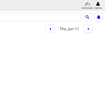
anúnciate
cuenta
Thu, Jun 11