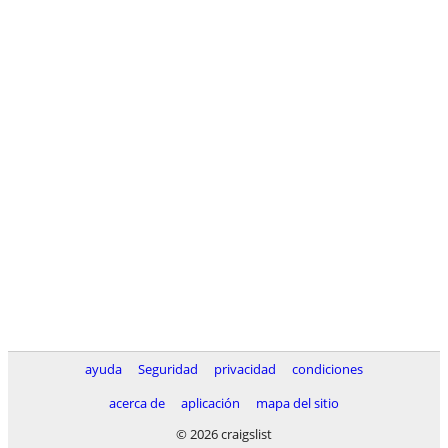
ayuda
Seguridad
privacidad
condiciones
acerca de
aplicación
mapa del sitio
© 2026 craigslist