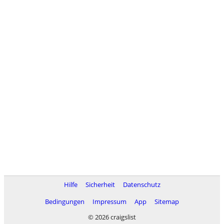
Hilfe
Sicherheit
Datenschutz
Bedingungen
Impressum
App
Sitemap
© 2026 craigslist