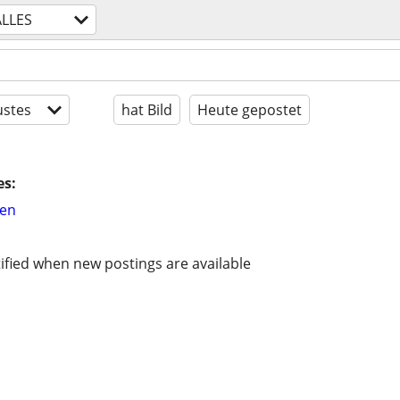
ALLES
stes
hat Bild
Heute gepostet
es:
hen
ified when new postings are available