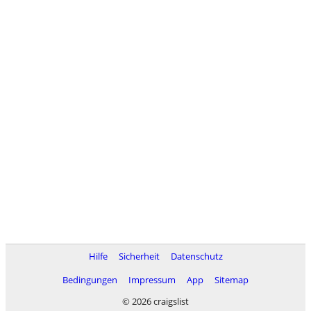
Hilfe
Sicherheit
Datenschutz
Bedingungen
Impressum
App
Sitemap
© 2026 craigslist