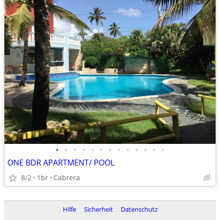
•
•
•
•
•
•
•
•
•
•
•
•
•
ONE BDR APARTMENT/ POOL
8/2
1br
Cabrera
Hilfe
Sicherheit
Datenschutz