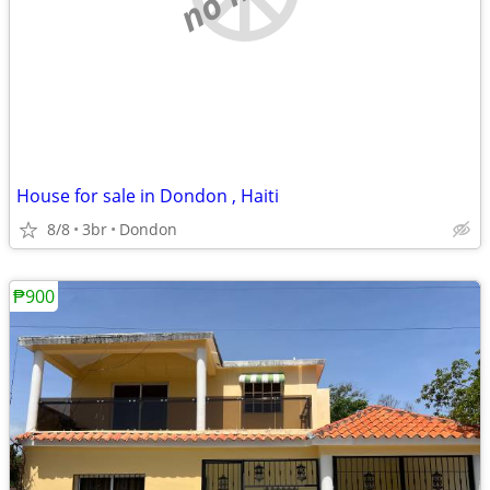
House for sale in Dondon , Haiti
8/8
3br
Dondon
₱900