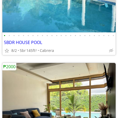
•
•
•
•
•
•
•
•
•
•
•
•
•
•
•
•
•
•
•
•
•
•
•
•
5BDR HOUSE POOL
8/2
5br
145ft
Cabrera
2
₱2000