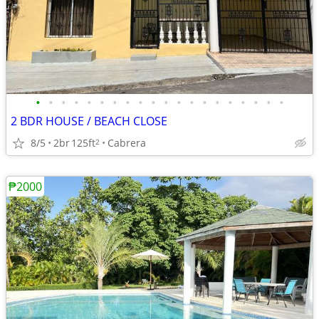
•
•
•
•
•
•
•
•
•
•
•
•
•
•
•
•
•
•
•
•
2 BDR HOUSE / BEACH CLOSE
8/5
2br
125ft
Cabrera
2
₱2000