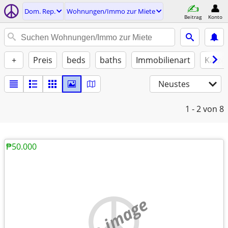
Dom. Rep.
Wohnungen/Immo zur Miete
Beitrag
Konto
+
Preis
beds
baths
Immobilienart
Katze
Neustes
1 - 2
von 8
₱50.000
no image