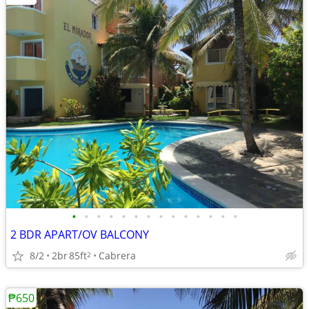
•
•
•
•
•
•
•
•
•
•
•
•
•
•
2 BDR APART/OV BALCONY
8/2
2br
85ft
Cabrera
2
₱650