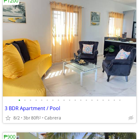
₱1200
•
•
•
•
•
•
•
•
•
•
•
•
•
•
•
•
•
•
•
3 BDR Apartment / Pool
8/2
3br
80ft
Cabrera
2
₱900