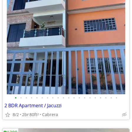
•
•
•
•
•
•
•
•
•
•
•
•
•
•
•
•
•
•
•
•
2 BDR Apartment / Jacuzzi
8/2
2br
80ft
Cabrera
2