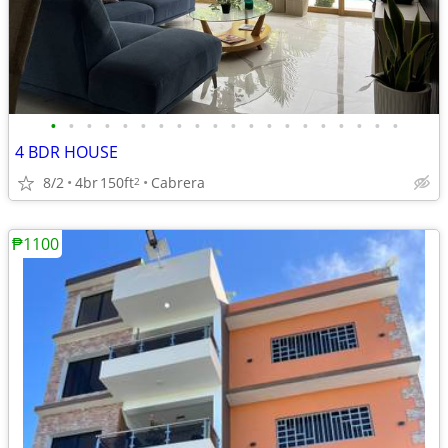
•
•
•
•
•
•
•
•
•
•
•
•
•
•
•
•
•
•
•
•
4 BDR HOUSE
8/2
4br
150ft
Cabrera
2
₱1100